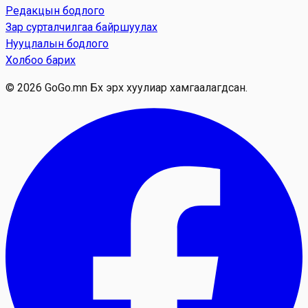
Редакцын бодлого
Зар сурталчилгаа байршуулах
Нууцлалын бодлого
Холбоо барих
© 2026 GoGo.mn Бүх эрх хуулиар хамгаалагдсан.