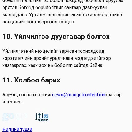
GoGo.mn нь үйлчилгээ болон нөхцөлд өөрчлөлт оруулах
эрхтэй бөгөөд өөрчлөлтийг сайтаар дамжуулан
мэдэгдэнэ. Үргэлжлүүлэн ашигласан тохиолдолд шинэ
нөхцөлийг зөвшөөрсөнд тооцно.
10. Үйлчилгээ дуусгавар болгох
Үйлчилгээний нөхцөлийг зөрчсөн тохиолдолд
хэрэглэгчийн эрхийг урьдчилан мэдэгдэлгүйгээр
хязгаарлах, хаах эрх нь GoGo.mn сайтад байна.
11. Холбоо барих
Асуулт, санал хүсэлтийг
news@mongolcontent.mn
хаягаар
илгээнэ үү.
Бидний тухай