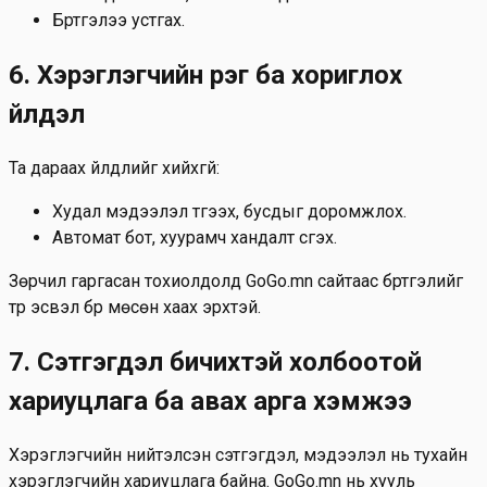
Бүртгэлээ устгах.
6. Хэрэглэгчийн үүрэг ба хориглох
үйлдэл
Та дараах үйлдлийг хийхгүй:
Худал мэдээлэл түгээх, бусдыг доромжлох.
Автомат бот, хуурамч хандалт үүсгэх.
Зөрчил гаргасан тохиолдолд GoGo.mn сайтаас бүртгэлийг
түр эсвэл бүр мөсөн хаах эрхтэй.
7. Сэтгэгдэл бичихтэй холбоотой
хариуцлага ба авах арга хэмжээ
Хэрэглэгчийн нийтэлсэн сэтгэгдэл, мэдээлэл нь тухайн
хэрэглэгчийн хариуцлага байна. GoGo.mn нь хууль