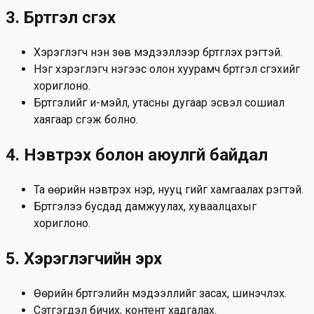
3. Бүртгэл үүсгэх
Хэрэглэгч үнэн зөв мэдээллээр бүртгүүлэх үүрэгтэй.
Нэг хэрэглэгч нэгээс олон хуурамч бүртгэл үүсгэхийг
хориглоно.
Бүртгэлийг и-мэйл, утасны дугаар эсвэл сошиал
хаягаар үүсгэж болно.
4. Нэвтрэх болон аюулгүй байдал
Та өөрийн нэвтрэх нэр, нууц үгийг хамгаалах үүрэгтэй.
Бүртгэлээ бусдад дамжуулах, хуваалцахыг
хориглоно.
5. Хэрэглэгчийн эрх
Өөрийн бүртгэлийн мэдээллийг засах, шинэчлэх.
Сэтгэгдэл бичих, контент хадгалах.