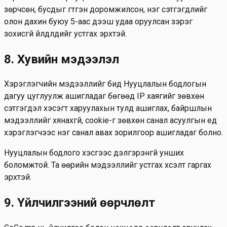
зөрчсөн, бусдыг гүтгэн доромжилсон, нэг сэтгэгдлийг
олон дахин буюу 5-аас дээш удаа оруулсан зэрэг
зохисгүй үйлдлүүдийг устгах эрхтэй.
8. Хувийн мэдээлэл
Хэрэглэгчийн мэдээллийг бид Нууцлалын бодлогын
дагуу цуглуулж ашигладаг бөгөөд IP хаягийг зөвхөн
сэтгэгдэл хэсэгт харуулахын тулд ашиглах, байршлын
мэдээллийг хянахгүй, cookie-г зөвхөн санал асуулгын үед
хэрэглэгчээс нэг санал авах зорилгоор ашигладаг болно.
Нууцлалын бодлого хэсгээс дэлгэрэнгүй унших
боломжтой. Та өөрийн мэдээллийг устгах хүсэлт гаргах
эрхтэй.
9. Үйлчилгээний өөрчлөлт