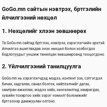
Skip to main content
GoGo.mn сайтын нэвтрэх, бүртгэлийн
үйлчилгээний нөхцөл
1. Нөхцөлийг хүлээн зөвшөөрөх
Та GoGo.mn сайтад бүртгүүлэх, нэвтрэх, хэрэглэгчийн эрхтэй
үйлчилгээ ашиглахдаа энэхүү нөхцөл болон холбогдох
бодлогуудыг уншиж танилцан зөвшөөрсөнд тооцогдоно.
2. Үйлчилгээний танилцуулга
GoGo.mn нь хэрэглэгчдэд мэдээ, контент үзэх, сэтгэгдэл
бичих, хадгалах, санал болгох, нийтлэлчийг дагах,
хамтран ажиллах, мэдээ хайх, хөнгөлөлтөд хамрагдах,
хувийн тохиргоо хийх зэрэг нэмэлт боломжийг
бүртгэлээр дамжуулан олгоно.