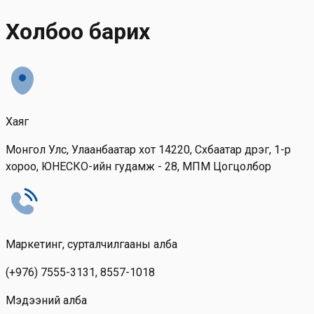
Skip to main content
Холбоо барих
Хаяг
Монгол Улс, Улаанбаатар хот 14220, Сүхбаатар дүүрэг, 1-р
хороо, ЮНЕСКО-ийн гудамж - 28, МПМ Цогцолбор
Маркетинг, сурталчилгааны алба
(+976) 7555-3131, 8557-1018
Мэдээний алба