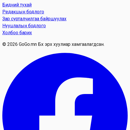
Бидний тухай
Редакцын бодлого
Зар сурталчилгаа байршуулах
Нууцлалын бодлого
Холбоо барих
© 2026 GoGo.mn Бүх эрх хуулиар хамгаалагдсан.