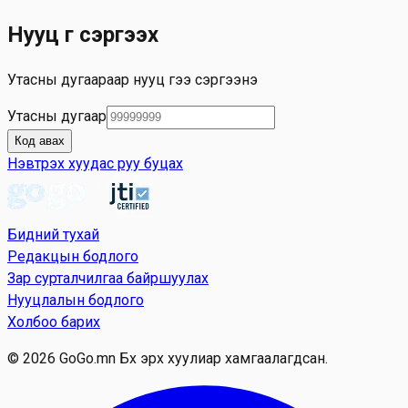
Skip to main content
Нууц үг сэргээх
Утасны дугаараар нууц үгээ сэргээнэ үү
Утасны дугаар
Код авах
Нэвтрэх хуудас руу буцах
Бидний тухай
Редакцын бодлого
Зар сурталчилгаа байршуулах
Нууцлалын бодлого
Холбоо барих
© 2026 GoGo.mn Бүх эрх хуулиар хамгаалагдсан.