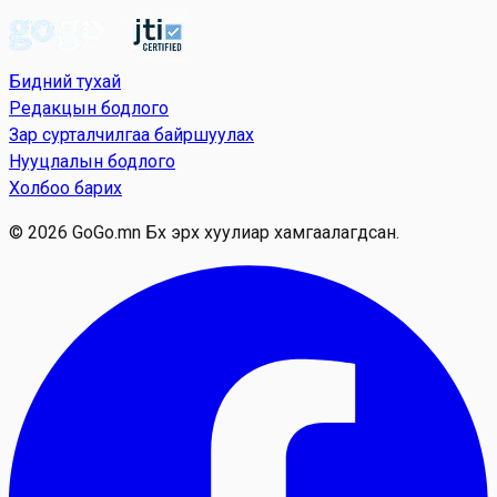
Skip to main content
Бидний тухай
Редакцын бодлого
Зар сурталчилгаа байршуулах
Нууцлалын бодлого
Холбоо барих
© 2026 GoGo.mn Бүх эрх хуулиар хамгаалагдсан.