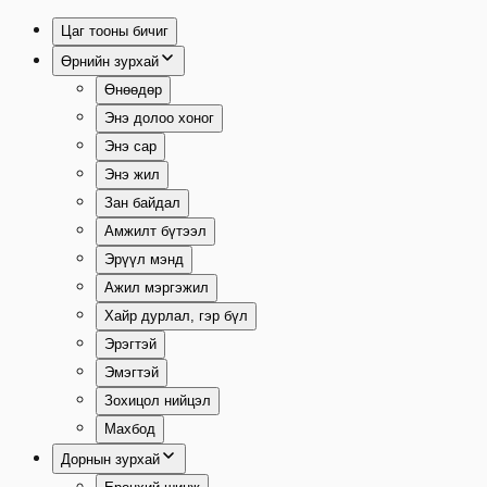
Skip to main content
Цаг тооны бичиг
Өрнийн зурхай
Өнөөдөр
Энэ долоо хоног
Энэ сар
Энэ жил
Зан байдал
Амжилт бүтээл
Эрүүл мэнд
Ажил мэргэжил
Хайр дурлал, гэр бүл
Эрэгтэй
Эмэгтэй
Зохицол нийцэл
Махбод
Дорнын зурхай