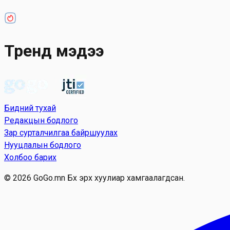
Тренд мэдээ
Бидний тухай
Редакцын бодлого
Зар сурталчилгаа байршуулах
Нууцлалын бодлого
Холбоо барих
© 2026 GoGo.mn Бүх эрх хуулиар хамгаалагдсан.