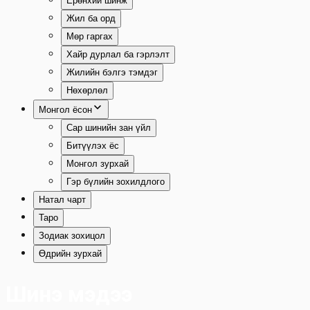
Ерөнхий шинж
Жил ба орд
Мөр гаргах
Хайр дурлал ба гэрлэлт
Жилийн бэлгэ тэмдэг
Нөхөрлөл
Монгол ёсон
Сар шинийн зан үйл
Битүүлэх ёс
Монгол зурхай
Гэр бүлийн зохилдлого
Натал чарт
Таро
Зодиак зохицол
Өдрийн зурхай
Шинэ мэдээ