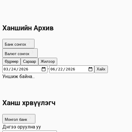
Ханшийн Архив
Банк сонгох
Валют сонгох
Өдрөөр
Сараар
Жилээр
-
Хайх
Уншиж байна...
Ханш хөрвүүлэгч
Монгол банк
Дүнгээ оруулна уу