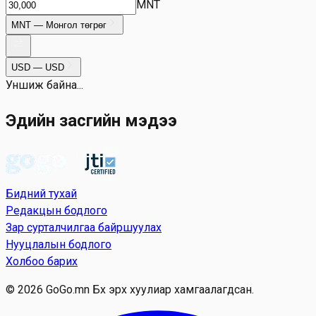
MNT
MNT
—
Монгол төгрөг
USD
—
USD
Уншиж байна...
Эдийн засгийн мэдээ
Бидний тухай
Редакцын бодлого
Зар сурталчилгаа байршуулах
Нууцлалын бодлого
Холбоо барих
© 2026 GoGo.mn Бүх эрх хуулиар хамгаалагдсан.