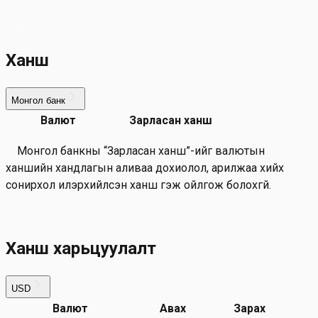
Skip to main content
Валютын ханш
Ханш
Монгол банк
Валют
Зарласан ханш
Монгол банкны “Зарласан ханш”-ийг валютын
ханшийн хандлагын аливаа дохиолол, арилжаа хийх
сонирхол илэрхийлсэн ханш гэж ойлгож болохгүй.
Ханш харьцуулалт
USD
Валют
Авах
Зарах