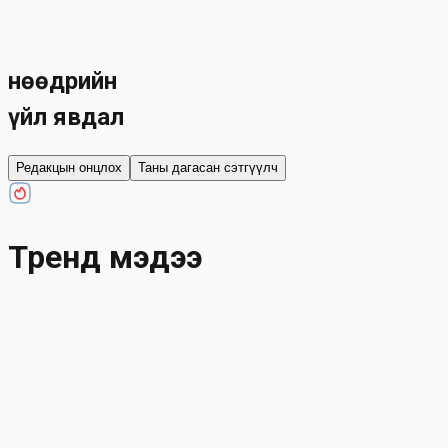
Өнөөдрийн
үйл явдал
Редакцын онцлох
Таны дагасан сэтгүүлч
Тренд мэдээ