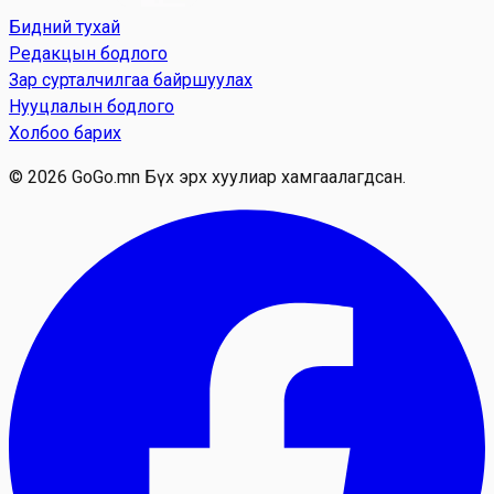
Бидний тухай
Редакцын бодлого
Зар сурталчилгаа байршуулах
Нууцлалын бодлого
Холбоо барих
© 2026 GoGo.mn Бүх эрх хуулиар хамгаалагдсан.